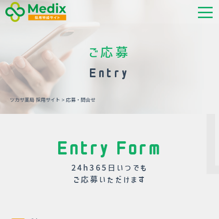
ご応募
Entry
ツカサ薬局 採用サイト
>
応募・問合せ
Entry Form
24h365日いつでも
ご応募いただけます